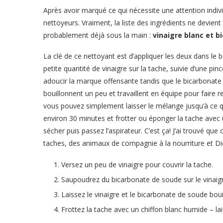
Après avoir marqué ce qui nécessite une attention individ
nettoyeurs. Vraiment, la liste des ingrédients ne devie
probablement déjà sous la main :
vinaigre blanc et 
La clé de ce nettoyant est d’appliquer les deux dans le 
petite quantité de vinaigre sur la tache, suivie d’une pi
adoucir la marque offensante tandis que le bicarbonate d
bouillonnent un peu et travaillent en équipe pour faire 
vous pouvez simplement laisser le mélange jusqu’à ce qu’
environ 30 minutes et frotter ou éponger la tache avec u
sécher puis passez l’aspirateur. C’est ça! J’ai trouvé que
taches, des animaux de compagnie à la nourriture et Die
Versez un peu de vinaigre pour couvrir la tache.
Saupoudrez du bicarbonate de soude sur le vinaigr
Laissez le vinaigre et le bicarbonate de soude boui
Frottez la tache avec un chiffon blanc humide – lai