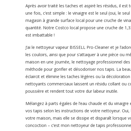
Après avoir traité les taches et aspiré les résidus, il es
une fois, c’est simple : le vinaigre est le seul (oui, le se
magasin à grande surface local pour une cruche de vinai
quantité. Notre Costco local propose une cruche de 1,32
est imbattable !
J’ai le nettoyeur vapeur BISSELL Pro-Cleaner et je l’ador
les couloirs, ainsi que pour s’attaquer à une pièce ou m
maison en une journée, le nettoyage professionnel des t
méthode pour gonfler et désodoriser nos tapis. La beauté d
éclaircit et élimine les taches légères ou la décolor
nettoyants commerciaux laissent un résidu collant ou coll
poussière et rendent tout votre dur labeur inutile.
Mélangez à parts égales de l’eau chaude et du vinaigre 
vos tapis selon les instructions de votre nettoyeur. Oui
votre maison, mais elle se dissipe et disparaît lorsque v
concoction – c’est mon nettoyeur de tapis professionnel