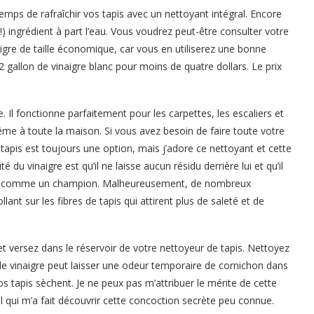
t temps de rafraîchir vos tapis avec un nettoyant intégral. Encore
ul !) ingrédient à part l’eau. Vous voudrez peut-être consulter votre
gre de taille économique, car vous en utiliserez une bonne
 gallon de vinaigre blanc pour moins de quatre dollars. Le prix
e. Il fonctionne parfaitement pour les carpettes, les escaliers et
ême à toute la maison. Si vous avez besoin de faire toute votre
apis est toujours une option, mais j’adore ce nettoyant et cette
u vinaigre est qu’il ne laisse aucun résidu derrière lui et qu’il
ation comme un champion. Malheureusement, de nombreux
ant sur les fibres de tapis qui attirent plus de saleté et de
et versez dans le réservoir de votre nettoyeur de tapis. Nettoyez
, le vinaigre peut laisser une odeur temporaire de cornichon dans
os tapis sèchent. Je ne peux pas m’attribuer le mérite de cette
 qui m’a fait découvrir cette concoction secrète peu connue.