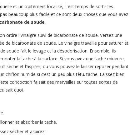
uelle et un traitement localisé, il est temps de sortir les
nt pas beaucoup plus facile et ce sont deux choses que vous avez
bicarbonate de soude
.
bon ordre : vinaigre suivi de bicarbonate de soude. Versez une
ncée de bicarbonate de soude. Le vinaigre travaille pour saturer et
e soude fait le levage et la désodorisation. Ensemble, ils
remonter la tache à la surface. Si vous avez une tache mineure,
il sèche et l’aspirer, ou vous pouvez le laisser reposer pendant
n chiffon humide si c’est un peu plus têtu. tache. Laissez bien
 cette concoction faisait des merveilles sur toutes sortes de
u sait quoi.
e.
llonner et absorber la tache.
ssez sécher et aspirez !