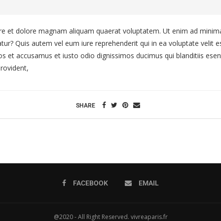
e et dolore magnam aliquam quaerat voluptatem. Ut enim ad minima 
tur? Quis autem vel eum iure reprehenderit qui in ea voluptate velit e
os et accusamus et iusto odio dignissimos ducimus qui blanditiis esen
rovident,
SHARE
FACEBOOK
EMAIL
@2020 - All Right Reserved. vivreaparis.fr