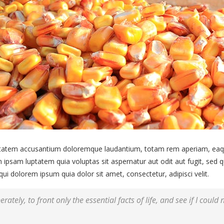
uptatem accusantium doloremque laudantium, totam rem aperiam, eaque 
 ipsam luptatem quia voluptas sit aspernatur aut odit aut fugit, sed
i dolorem ipsum quia dolor sit amet, consectetur, adipisci velit.
rately, to front only the essential facts of life, and see if I could