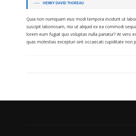
HENRY DAVID THOREAU
Quia non numquam eius modi tempora incidunt ut labor
suscipit laboriosam, nisi ut aliquid ex ea commodi sequa
lorem eum fugiat quo voluptas nulla pariatur? At vero e
quas molestias excepturi sint occaecati cupiditate non p