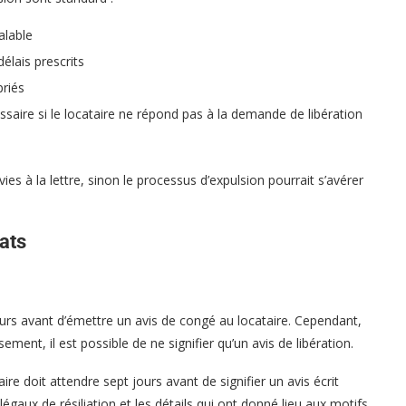
alable
élais prescrits
priés
ssaire si le locataire ne répond pas à la demande de libération
ivies à la lettre, sinon le processus d’expulsion pourrait s’avérer
ats
ours avant d’émettre un avis de congé au locataire. Cependant,
ement, il est possible de ne signifier qu’un avis de libération.
ire doit attendre sept jours avant de signifier un avis écrit
légaux de résiliation et les détails qui ont donné lieu aux motifs