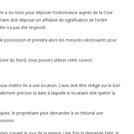
étaire a six mois pour déposer l’ordonnance auprès de la Cour
ire doit déposer un affidavit de signification de l’ordre
rdre n’a pas été respecté.
t de possession et prendra alors les mesures nécessaires pour
toire du Nord, vous pouvez utiliser cette source .
ur mettre fin à une location. L’avis doit être rédigé sur le bon
alement préciser la date à laquelle le locataire doit quitter la
ndiquée, le propriétaire peut demander à un tribunal une
session.
ines suivant le jour de la remise. Une fois la demande faite, le