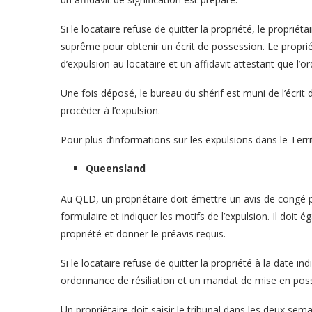
Si le locataire refuse de quitter la propriété, le propri
suprême pour obtenir un écrit de possession. Le propriéta
d’expulsion au locataire et un affidavit attestant que l’o
Une fois déposé, le bureau du shérif est muni de l’écri
procéder à l’expulsion.
Pour plus d’informations sur les expulsions dans le Terri
Queensland
Au QLD, un propriétaire doit émettre un avis de congé po
formulaire et indiquer les motifs de l’expulsion. Il doit ég
propriété et donner le préavis requis.
Si le locataire refuse de quitter la propriété à la date i
ordonnance de résiliation et un mandat de mise en pos
Un propriétaire doit saisir le tribunal dans les deux sema